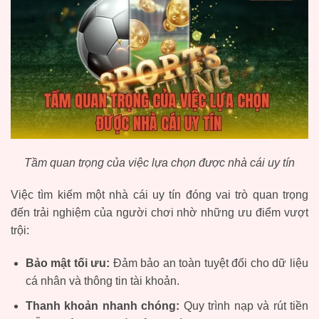
Tầm quan trọng của việc lựa chọn được nhà cái uy tín
Việc tìm kiếm một nhà cái uy tín đóng vai trò quan trọng
đến trải nghiệm của người chơi nhờ những ưu điểm vượt
trội:
Bảo mật tối ưu:
Đảm bảo an toàn tuyệt đối cho dữ liệu
cá nhân và thông tin tài khoản.
Thanh khoản nhanh chóng:
Quy trình nạp và rút tiền