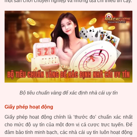
một sân chơi chuyên nghiệp và những địa chỉ thiếu tin cậy.
Bộ tiêu chuẩn vàng để xác định nhà cái uy tín
Giấy phép hoạt động
Giấy phép hoạt động chính là ‘thước đo’ chuẩn xác nhất
cho mức độ uy tín của một đơn vị cá cược trực tuyến. Để
đảm bảo tính minh bạch, các nhà cái uy tín luôn hoạt động