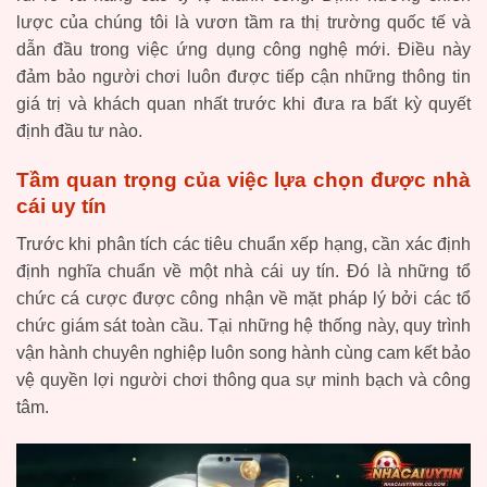
lược của chúng tôi là vươn tầm ra thị trường quốc tế và
dẫn đầu trong việc ứng dụng công nghệ mới. Điều này
đảm bảo người chơi luôn được tiếp cận những thông tin
giá trị và khách quan nhất trước khi đưa ra bất kỳ quyết
định đầu tư nào.
Tầm quan trọng của việc lựa chọn được nhà
cái uy tín
Trước khi phân tích các tiêu chuẩn xếp hạng, cần xác định
định nghĩa chuẩn về một nhà cái uy tín. Đó là những tổ
chức cá cược được công nhận về mặt pháp lý bởi các tổ
chức giám sát toàn cầu. Tại những hệ thống này, quy trình
vận hành chuyên nghiệp luôn song hành cùng cam kết bảo
vệ quyền lợi người chơi thông qua sự minh bạch và công
tâm.