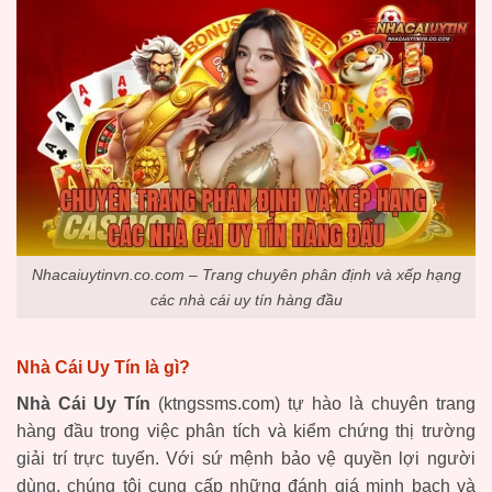
Nhacaiuytinvn.co.com – Trang chuyên phân định và xếp hạng
các nhà cái uy tín hàng đầu
Nhà Cái Uy Tín là gì?
Nhà Cái Uy Tín
(ktngssms.com) tự hào là chuyên trang
hàng đầu trong việc phân tích và kiểm chứng thị trường
giải trí trực tuyến. Với sứ mệnh bảo vệ quyền lợi người
dùng, chúng tôi cung cấp những đánh giá minh bạch và