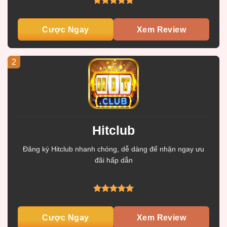
Cược Ngay
Xem Review
2
Hitclub
Đăng ký Hitclub nhanh chóng, dễ dàng để nhận ngay ưu
đãi hấp dẫn
Cược Ngay
Xem Review