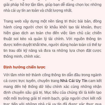
giải pháp hỗ trợ tận tâm, giúp bạn dễ dàng chọn lọc những
nhà cái uy tín an toàn và chất lượng nhất.
Trang web xây dựng một nền tảng tri thức bài bản, đồng
hành cùng người chơi từ khâu khởi tạo tài khoản, thực
hiện giao dịch an toàn cho đến việc làm chủ các chiến
thuật soi kèo và quản lý tài chính. Với nguồn thông tin
được kiểm duyệt khắt khe, người dùng hoàn toàn có thể tự
tin trau dồi kỹ năng và đưa ra những lựa chọn đặt cược
thông minh, chính xác.
Định hướng chiến lược
Với tầm nhìn trở thành cổng thông tin dẫn đầu trong ngành
cá cược trực tuyến, chuyên trang
Nhà Cái Uy Tín
cam kết
mang đến hệ thống dữ liệu chính xác cùng những nhận
định chuyên sâu giá trị. Mục tiêu của chúng tôi là kiến tạo
một môi trường giải trí minh bạch, giúp người chơi kết nối
trực tiếp với những nhà cái uy tín đã được xác thực qua