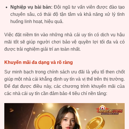
Nghiệp vụ bài bản:
Đội ngũ tư vấn viên được đào tạo
chuyên sâu, có thái độ tận tâm và khả năng xử lý tình
huống linh hoạt, hiệu quả.
Việc đặt niềm tin vào những nhà cái uy tín có dịch vụ hậu
mãi tốt sẽ giúp người chơi bảo vệ quyền lợi tối đa và có
được trải nghiệm giải trí an toàn nhất.
Khuyến mãi đa dạng và rõ ràng
Sự minh bạch trong chính sách ưu đãi là yếu tố then chốt
giúp một nhà cái khẳng định uy tín và vị thế trên thị trường.
Để đạt được điều này, các chương trình khuyến mãi của
các nhà cái uy tín cần đảm bảo 4 tiêu chí nền tảng: