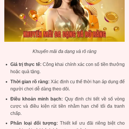
Khuyến mãi đa dạng và rõ ràng
Giá trị thực tế:
Công khai chính xác con số tiền thưởng
hoặc quà tặng.
Thời gian rõ ràng:
Xác định cụ thể thời hạn áp dụng để
người chơi dễ dàng theo dõi.
Điều khoản minh bạch:
Quy định chi tiết về số vòng
cược và điều kiện rút tiền nhằm hạn chế tối đa tranh
chấp.
Phân loại đối tượng:
Thiết kế ưu đãi riêng biệt cho