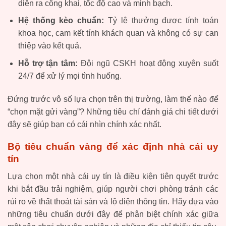
diễn ra công khai, tốc độ cao và minh bạch.
Hệ thống kèo chuẩn:
Tỷ lệ thưởng được tính toán
khoa học, cam kết tính khách quan và không có sự can
thiệp vào kết quả.
Hỗ trợ tận tâm:
Đội ngũ CSKH hoạt động xuyên suốt
24/7 để xử lý mọi tình huống.
Đứng trước vô số lựa chọn trên thị trường, làm thế nào để
“chọn mặt gửi vàng”? Những tiêu chí đánh giá chi tiết dưới
đây sẽ giúp bạn có cái nhìn chính xác nhất.
Bộ tiêu chuẩn vàng để xác định nhà cái uy
tín
Lựa chọn một nhà cái uy tín là điều kiện tiên quyết trước
khi bắt đầu trải nghiệm, giúp người chơi phòng tránh các
rủi ro về thất thoát tài sản và lộ diện thông tin. Hãy dựa vào
những tiêu chuẩn dưới đây để phân biệt chính xác giữa