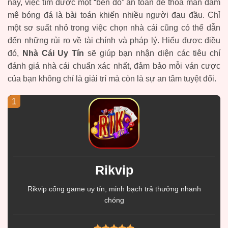
nay, việc tìm được một “bến đỗ” an toàn để thỏa mãn đam
mê bóng đá là bài toán khiến nhiều người đau đầu. Chỉ
một sơ suất nhỏ trong việc chọn nhà cái cũng có thể dẫn
đến những rủi ro về tài chính và pháp lý. Hiểu được điều
đó,
Nhà Cái Uy Tín
sẽ giúp bạn nhận diện các tiêu chí
đánh giá nhà cái chuẩn xác nhất, đảm bảo mỗi ván cược
của bạn không chỉ là giải trí mà còn là sự an tâm tuyệt đối.
1
Rikvip
Rikvip cổng game uy tín, minh bạch trả thưởng nhanh
chóng