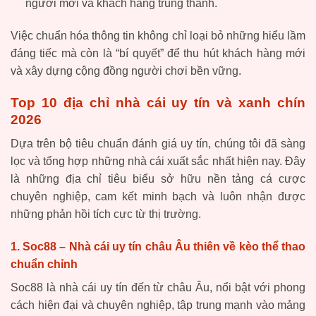
người mới và khách hàng trung thành.
Việc chuẩn hóa thông tin không chỉ loại bỏ những hiểu lầm
đáng tiếc mà còn là “bí quyết” để thu hút khách hàng mới
và xây dựng cộng đồng người chơi bền vững.
Top 10 địa chỉ nhà cái uy tín và xanh chín
2026
Dựa trên bộ tiêu chuẩn đánh giá uy tín, chúng tôi đã sàng
lọc và tổng hợp những nhà cái xuất sắc nhất hiện nay. Đây
là những địa chỉ tiêu biểu sở hữu nền tảng cá cược
chuyên nghiệp, cam kết minh bạch và luôn nhận được
những phản hồi tích cực từ thị trường.
1. Soc88 – Nhà cái uy tín châu Âu thiên về kèo thể thao
chuẩn chỉnh
Soc88 là nhà cái uy tín đến từ châu Âu, nổi bật với phong
cách hiện đại và chuyên nghiệp, tập trung mạnh vào mảng