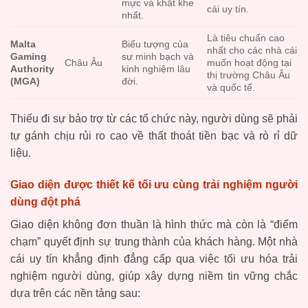
mực và khắt khe
cái uy tín.
nhất.
Là tiêu chuẩn cao
Malta
Biểu tượng của
nhất cho các nhà cái
Gaming
sự minh bạch và
Châu Âu
muốn hoạt động tại
Authority
kinh nghiệm lâu
thị trường Châu Âu
(MGA)
đời.
và quốc tế.
Thiếu đi sự bảo trợ từ các tổ chức này, người dùng sẽ phải
tự gánh chịu rủi ro cao về thất thoát tiền bạc và rò rỉ dữ
liệu.
Giao diện được thiết kế tối ưu cùng trải nghiệm người
dùng đột phá
Giao diện không đơn thuần là hình thức mà còn là “điểm
chạm” quyết định sự trung thành của khách hàng. Một nhà
cái uy tín khẳng định đẳng cấp qua việc tối ưu hóa trải
nghiệm người dùng, giúp xây dựng niềm tin vững chắc
dựa trên các nền tảng sau: