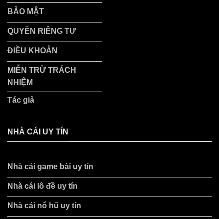
BẢO MẬT
QUYỀN RIÊNG TƯ
ĐIỀU KHOẢN
MIỄN TRỪ TRÁCH
NHIỆM
Tác giả
NHÀ CÁI UY TÍN
Nhà cái game bài uy tín
Nhà cái lô đề uy tín
Nhà cái nổ hũ uy tín