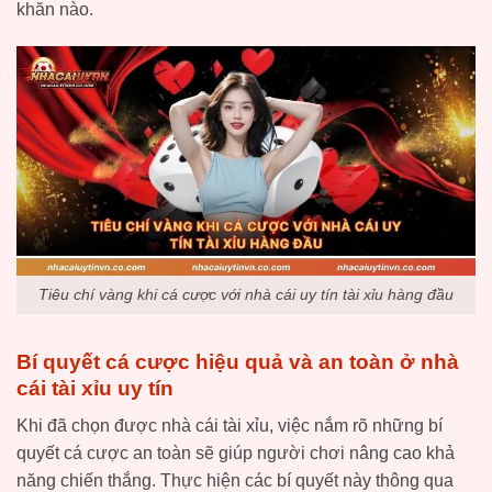
khăn nào.
Tiêu chí vàng khi cá cược với nhà cái uy tín tài xỉu hàng đầu
Bí quyết cá cược hiệu quả và an toàn ở nhà
cái tài xỉu uy tín
Khi đã chọn được nhà cái tài xỉu, việc nắm rõ những bí
quyết cá cược an toàn sẽ giúp người chơi nâng cao khả
năng chiến thắng. Thực hiện các bí quyết này thông qua