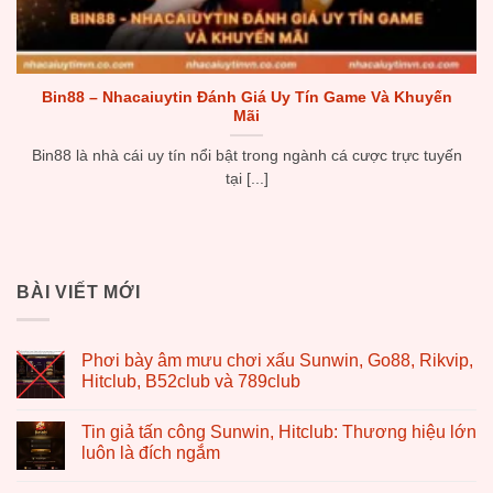
Bin88 – Nhacaiuytin Đánh Giá Uy Tín Game Và Khuyến
Mãi
Bin88 là nhà cái uy tín nổi bật trong ngành cá cược trực tuyến
tại [...]
BÀI VIẾT MỚI
Phơi bày âm mưu chơi xấu Sunwin, Go88, Rikvip,
Hitclub, B52club và 789club
Tin giả tấn công Sunwin, Hitclub: Thương hiệu lớn
luôn là đích ngắm