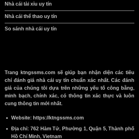
Nhà cái tài xỉu uy tín
Nhà cái thể thao uy tín
So sánh nhà cái uy tín
Trang ktngssms.com sẽ giúp bạn nhận diện các tiêu
chí đánh giá nhà cái uy tín chuẩn xác nhất. Các đánh
giá của chúng tôi dựa trên những yếu tố công bằng,
minh bạch, chính xác, có thông tin xác thực và luôn
cung thông tin mới nhất.
Website: https://ktngssms.com
Địa chỉ: 762 Hàm Tử, Phường 1, Quận 5, Thành phố
Hồ Chí Minh, Vietnam