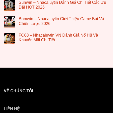
Sunwin – Nhacaiuytin Đánh Giá Chi Tiết Các Ưu
Đãi HOT 2026
Bomwin – Nhacaiuytin Giới Thiệu Game Bài Và
Chiến Lược 2026
FC88 – Nhacaiuytin VN Đánh Giá Nổ Hũ Và
Khuyến Mãi Chi Tiết
VÊ CHÚNG TÔI
LIÊN HỆ