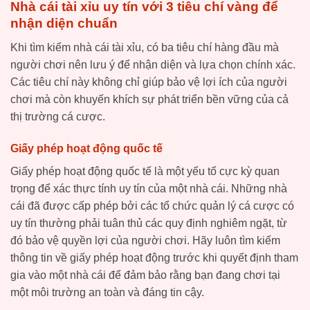
Nhà cái tài xỉu uy tín với 3 tiêu chí vàng để
nhận diện chuẩn
Khi tìm kiếm nhà cái tài xỉu, có ba tiêu chí hàng đầu mà
người chơi nên lưu ý để nhận diện và lựa chọn chính xác.
Các tiêu chí này không chỉ giúp bảo vệ lợi ích của người
chơi mà còn khuyến khích sự phát triển bền vững của cả
thị trường cá cược.
Giấy phép hoạt động quốc tế
Giấy phép hoạt động quốc tế là một yếu tố cực kỳ quan
trọng để xác thực tính uy tín của một nhà cái. Những nhà
cái đã được cấp phép bởi các tổ chức quản lý cá cược có
uy tín thường phải tuân thủ các quy định nghiêm ngặt, từ
đó bảo vệ quyền lợi của người chơi. Hãy luôn tìm kiếm
thông tin về giấy phép hoạt động trước khi quyết định tham
gia vào một nhà cái để đảm bảo rằng bạn đang chơi tại
một môi trường an toàn và đáng tin cậy.