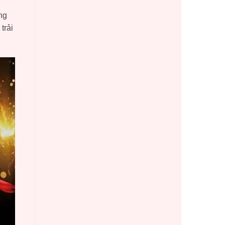
ng
trải