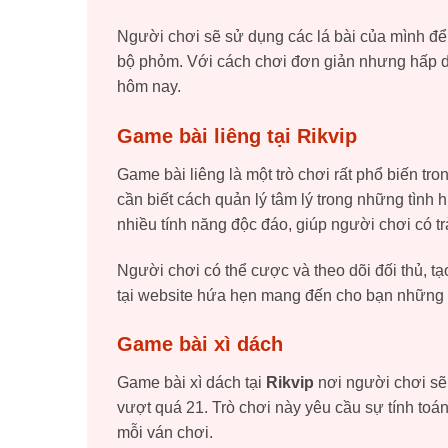
Người chơi sẽ sử dụng các lá bài của mình để 
bộ phỏm. Với cách chơi đơn giản nhưng hấp d
hôm nay.
Game bài liêng tại Rikvip
Game bài liêng là một trò chơi rất phổ biến t
cần biết cách quản lý tâm lý trong những tình 
nhiều tính năng độc đáo, giúp người chơi có tr
Người chơi có thể cược và theo dõi đối thủ, tạ
tại website hứa hẹn mang đến cho bạn những giâ
Game bài xì dách
Game bài xì dách tại
Rikvip
nơi người chơi sẽ
vượt quá 21. Trò chơi này yêu cầu sự tính to
mỗi ván chơi.