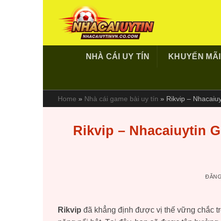
Bỏ
qua
nội
dung
NHÀ CÁI UY TÍN
KHUYẾN MÃI
Home
»
Nhà cái game bài uy tín
»
Rikvip – Nhacaiu
Rikvip – Nhacaiuytin 
ĐĂN
Rikvip
đã khẳng định được vị thế vững chắc tro