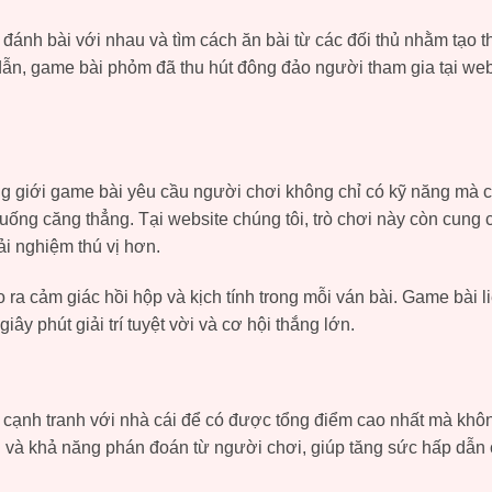
đánh bài với nhau và tìm cách ăn bài từ các đối thủ nhằm tạo 
ẫn, game bài phỏm đã thu hút đông đảo người tham gia tại web
rong giới game bài yêu cầu người chơi không chỉ có kỹ năng mà 
huống căng thẳng. Tại website chúng tôi, trò chơi này còn cung 
ải nghiệm thú vị hơn.
o ra cảm giác hồi hộp và kịch tính trong mỗi ván bài. Game bài l
y phút giải trí tuyệt vời và cơ hội thắng lớn.
 cạnh tranh với nhà cái để có được tổng điểm cao nhất mà khô
án và khả năng phán đoán từ người chơi, giúp tăng sức hấp dẫn