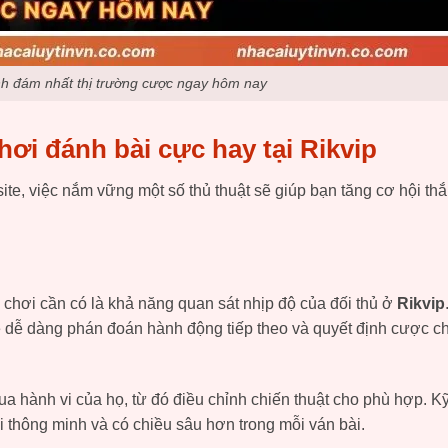
h đám nhất thị trường cược ngay hôm nay
hơi đánh bài cực hay tại Rikvip
site, việc nắm vững một số thủ thuật sẽ giúp bạn tăng cơ hội th
chơi cần có là khả năng quan sát nhịp độ của đối thủ ở
Rikvip
sẽ dễ dàng phán đoán hành động tiếp theo và quyết định cược c
ua hành vi của họ, từ đó điều chỉnh chiến thuật cho phù hợp. K
 thông minh và có chiều sâu hơn trong mỗi ván bài.