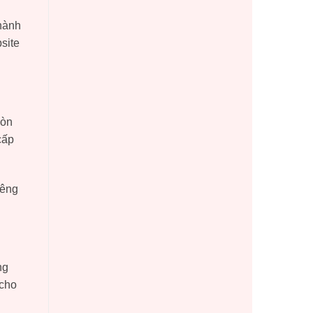
thành
site
còn
cấp
iêng
ng
 cho