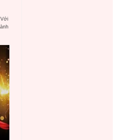
 Với
hành