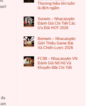
ám.
Thương hiệu lớn luôn
bạn!
là đích ngắm
Sunwin – Nhacaiuytin
Đánh Giá Chi Tiết Các
Ưu Đãi HOT 2026
Bomwin – Nhacaiuytin
Giới Thiệu Game Bài
Và Chiến Lược 2026
FC88 – Nhacaiuytin VN
Đánh Giá Nổ Hũ Và
Khuyến Mãi Chi Tiết
p đa
 cam