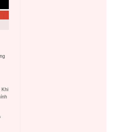
ắng
. Khi
hính
ỹ