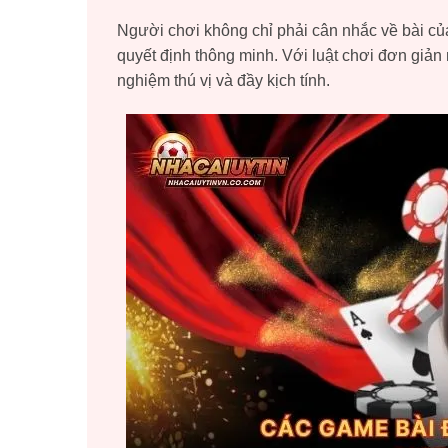
Người chơi không chỉ phải cân nhắc về bài củ
quyết định thông minh. Với luật chơi đơn giản 
nghiệm thú vị và đầy kịch tính.