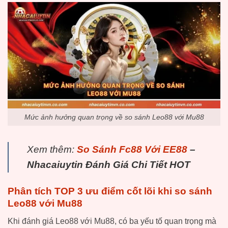
Mức ảnh hưởng quan trọng về so sánh Leo88 với Mu88
Xem thêm:
So Sánh Fc88 Với EE88
–
Nhacaiuytin Đánh Giá Chi Tiết HOT
Phân tích TOP 3 ưu điểm cốt lõi khi so sánh
Leo88 với Mu88
Khi đánh giá Leo88 với Mu88, có ba yếu tố quan trọng mà