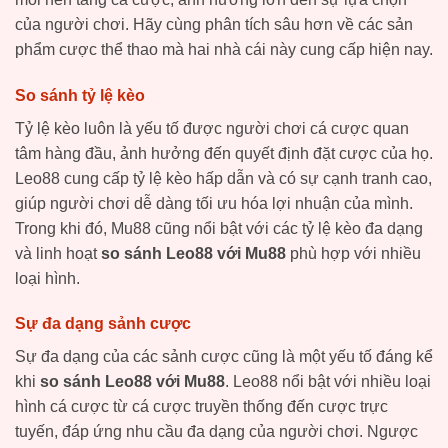
của người chơi. Hãy cùng phân tích sâu hơn về các sản
phẩm cược thể thao mà hai nhà cái này cung cấp hiện nay.
So sánh tỷ lệ kèo
Tỷ lệ kèo luôn là yếu tố được người chơi cá cược quan
tâm hàng đầu, ảnh hưởng đến quyết định đặt cược của họ.
Leo88 cung cấp tỷ lệ kèo hấp dẫn và có sự cạnh tranh cao,
giúp người chơi dễ dàng tối ưu hóa lợi nhuận của mình.
Trong khi đó, Mu88 cũng nổi bật với các tỷ lệ kèo đa dạng
và linh hoạt
so sánh Leo88 với Mu88
phù hợp với nhiều
loại hình.
Sự đa dạng sảnh cược
Sự đa dạng của các sảnh cược cũng là một yếu tố đáng kể
khi
so sánh Leo88 với Mu88
. Leo88 nổi bật với nhiều loại
hình cá cược từ cá cược truyền thống đến cược trực
tuyến, đáp ứng nhu cầu đa dạng của người chơi. Ngược