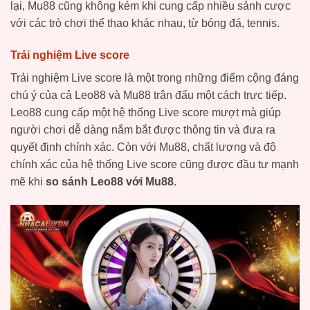
lại, Mu88 cũng không kém khi cung cấp nhiều sảnh cược
với các trò chơi thể thao khác nhau, từ bóng đá, tennis.
Trải nghiệm Live score
Trải nghiệm Live score là một trong những điểm cộng đáng
chú ý của cả Leo88 và Mu88 trận đấu một cách trực tiếp.
Leo88 cung cấp một hệ thống Live score mượt mà giúp
người chơi dễ dàng nắm bắt được thông tin và đưa ra
quyết định chính xác. Còn với Mu88, chất lượng và độ
chính xác của hệ thống Live score cũng được đầu tư mạnh
mẽ khi
so sánh Leo88 với Mu88
.