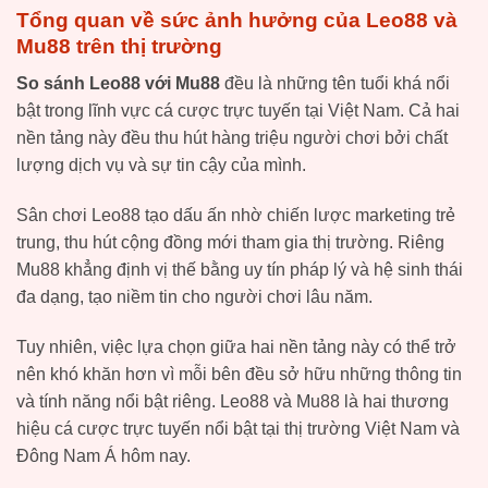
Tổng quan về sức ảnh hưởng của Leo88 và
Mu88 trên thị trường
So sánh Leo88 với Mu88
đều là những tên tuổi khá nổi
bật trong lĩnh vực cá cược trực tuyến tại Việt Nam. Cả hai
nền tảng này đều thu hút hàng triệu người chơi bởi chất
lượng dịch vụ và sự tin cậy của mình.
Sân chơi Leo88 tạo dấu ấn nhờ chiến lược marketing trẻ
trung, thu hút cộng đồng mới tham gia thị trường. Riêng
Mu88 khẳng định vị thế bằng uy tín pháp lý và hệ sinh thái
đa dạng, tạo niềm tin cho người chơi lâu năm.
Tuy nhiên, việc lựa chọn giữa hai nền tảng này có thể trở
nên khó khăn hơn vì mỗi bên đều sở hữu những thông tin
và tính năng nổi bật riêng. Leo88 và Mu88 là hai thương
hiệu cá cược trực tuyến nổi bật tại thị trường Việt Nam và
Đông Nam Á hôm nay.