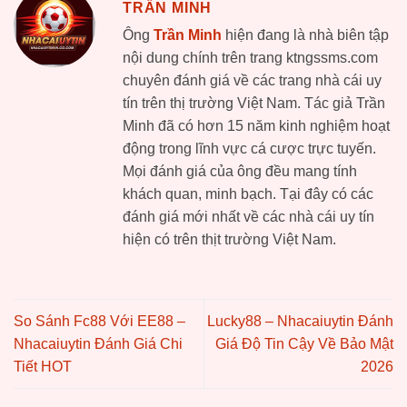
TRẦN MINH
Ông
Trần Minh
hiện đang là nhà biên tập
nội dung chính trên trang ktngssms.com
chuyên đánh giá về các trang nhà cái uy
tín trên thị trường Việt Nam. Tác giả Trần
Minh đã có hơn 15 năm kinh nghiệm hoạt
động trong lĩnh vực cá cược trực tuyến.
Mọi đánh giá của ông đều mang tính
khách quan, minh bạch. Tại đây có các
đánh giá mới nhất về các nhà cái uy tín
hiện có trên thịt trường Việt Nam.
So Sánh Fc88 Với EE88 –
Lucky88 – Nhacaiuytin Đánh
Nhacaiuytin Đánh Giá Chi
Giá Độ Tin Cậy Về Bảo Mật
Tiết HOT
2026